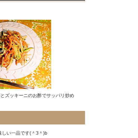
がとズッキーニのお酢でサッパリ炒め
い一品です(＾З＾)b