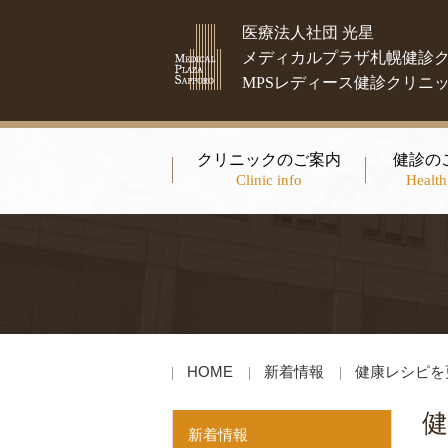
医療法人社団 光星
メディカルプラザ札幌健診
MPSレディース健診クリニ
クリニックのご案内
健診の
Clinic info
Health
HOME
新着情報
健康レシピを
新着情報