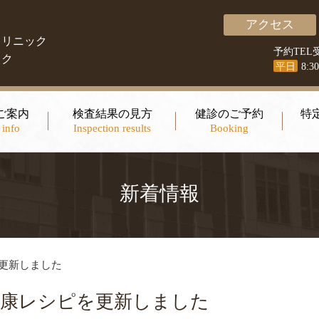
アクセス
クリニック
予約TEL
ック
平日
8:3
ご案内
検査結果の見方
健診のご予約
特
 info
Inspection results
Booking
新着情報
更新しました
健康レシピを更新しました