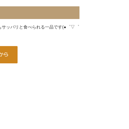
サッパリと食べられる一品です(●゜▽゜