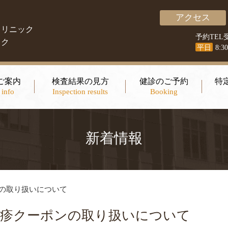
アクセス
クリニック
予約TEL
ック
平日
8:3
ご案内
検査結果の見方
健診のご予約
特
 info
Inspection results
Booking
新着情報
の取り扱いについて
風疹クーポンの取り扱いについて