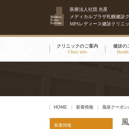
医療法人社団 光星
メディカルプラザ札幌健診
MPSレディース健診クリニ
クリニックのご案内
健診の
Clinic info
Health
HOME
新着情報
風疹クーポン
新着情報